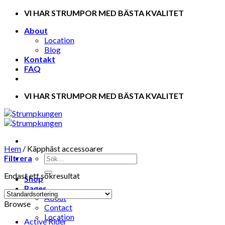
Skip
VI HAR STRUMPOR MED BÄSTA KVALITET
to
About
content
Location
Blog
Kontakt
FAQ
VI HAR STRUMPOR MED BÄSTA KVALITET
Hem
/
Käpphäst accessoarer
Filtrera
Endast ett sökresultat
Shop
Pages
About
Browse
Contact
Location
Active Rider