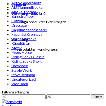
Active Rider Short
Logga in
Äkta lammullsocka
Alaska Thermo
Varukorg /
0.00
kr
0
Barnstrumpor
Cotton
Inga produkter i varukorgen.
Dressage
Käpphäst accessoarer
0
käpphäst öronhuva
käpphäst täcke
Varukorg
Käpphästar
Motiv
Inga produkter i varukorgen.
Petex Horse
Riding Socks Classic
Riding Socks Short
Showsock
Stable Work
Stövelstrumpa
Uncategorized
Woolsock
Filtrera efter pris
Min
Max
Filtrera
pris
pris