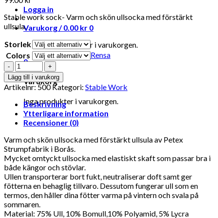
Logga in
Stable work sock- Varm och skön ullsocka med förstärkt
ullsula.
Varukorg /
0.00
kr
0
Storlek
Inga produkter i varukorgen.
Rensa
Colors
0
Antal
Lägg till i varukorg
Varukorg
Artikelnr:
500
Kategori:
Stable Work
Inga produkter i varukorgen.
Beskrivning
Ytterligare information
Recensioner (0)
Varm och skön ullsocka med förstärkt ullsula av Petex
Strumpfabrik i Borås.
Mycket omtyckt ullsocka med elastiskt skaft som passar bra i
både kängor och stövlar.
Ullen transporterar bort fukt, neutraliserar doft samt ger
fötterna en behaglig tillvaro. Dessutom fungerar ull som en
termos, den håller dina fötter varma på vintern och svala på
sommaren.
Material: 75% Ull, 10% Bomull,10% Polyamid, 5% Lycra