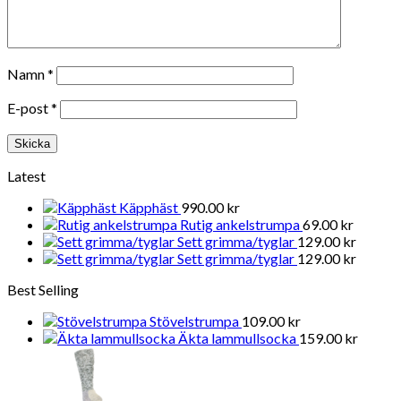
Namn
*
E-post
*
Latest
Käpphäst
990.00
kr
Rutig ankelstrumpa
69.00
kr
Sett grimma/tyglar
129.00
kr
Sett grimma/tyglar
129.00
kr
Best Selling
Stövelstrumpa
109.00
kr
Äkta lammullsocka
159.00
kr