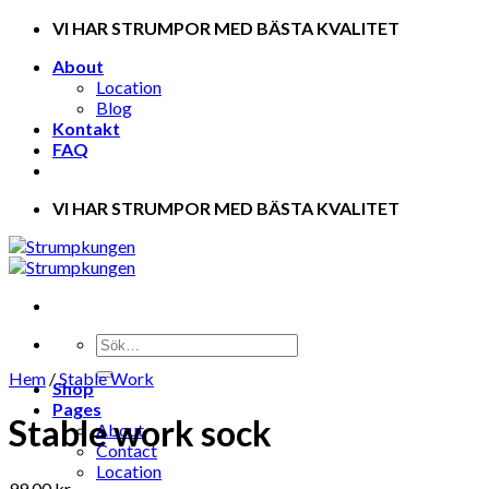
Skip
VI HAR STRUMPOR MED BÄSTA KVALITET
to
About
content
Location
Blog
Kontakt
FAQ
VI HAR STRUMPOR MED BÄSTA KVALITET
Hem
/
Stable Work
Shop
Pages
Stable work sock
About
Contact
Location
99.00
kr