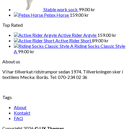
Stable work sock
99.00
kr
Petex Horse
159.00
kr
Top Rated
Active Rider Argyle
159.00
kr
Active Rider Short
89.00
kr
Riding Socks Classic Style
A
99.00
kr
About us
Vi har tillverkat ridstrumpor sedan 1974. Tillverkningen sker i
textilens Mecka: Borås. Tel: 070-234 02 36
Tags
About
Kontakt
FAQ
Copyright 2026 ©
UX Themes