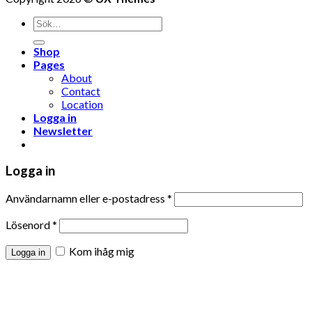
Shop
Pages
About
Contact
Location
Logga in
Newsletter
Logga in
Användarnamn eller e-postadress
*
Lösenord
*
Kom ihåg mig
Logga in
Glömt ditt lösenord?