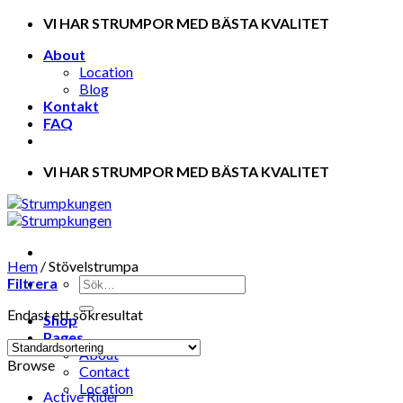
Skip
VI HAR STRUMPOR MED BÄSTA KVALITET
to
About
content
Location
Blog
Kontakt
FAQ
VI HAR STRUMPOR MED BÄSTA KVALITET
Hem
/
Stövelstrumpa
Filtrera
Endast ett sökresultat
Shop
Pages
About
Browse
Contact
Location
Active Rider