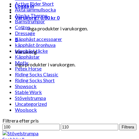
Active Rider Short
Logga in
Äkta lammullsocka
Alaska Thermo
Varukorg /
0.00
kr
0
Barnstrumpor
Cotton
Inga produkter i varukorgen.
Dressage
Käpphäst accessoarer
0
käpphäst öronhuva
käpphäst täcke
Varukorg
Käpphästar
Motiv
Inga produkter i varukorgen.
Petex Horse
Riding Socks Classic
Riding Socks Short
Showsock
Stable Work
Stövelstrumpa
Uncategorized
Woolsock
Filtrera efter pris
Min
Max
Filtrera
pris
pris