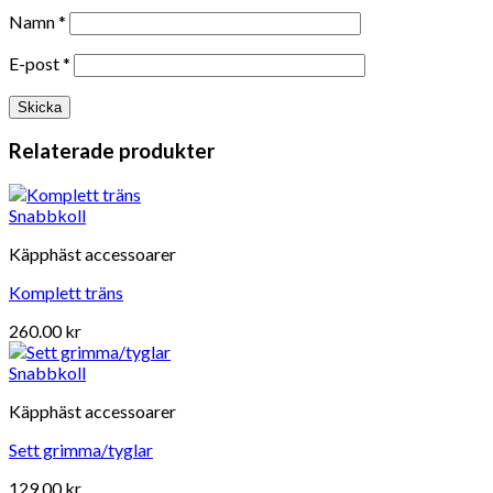
Namn
*
E-post
*
Relaterade produkter
Snabbkoll
Käpphäst accessoarer
Komplett träns
260.00
kr
Snabbkoll
Käpphäst accessoarer
Sett grimma/tyglar
129.00
kr