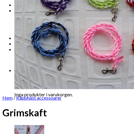
Shop
Pages
About
Contact
Location
Logga in
Varukorg /
0.00
kr
0
Inga produkter i varukorgen.
0
Varukorg
Inga produkter i varukorgen.
Hem
/
Käpphäst accessoarer
Grimskaft