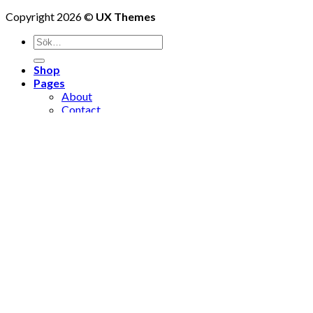
Copyright 2026 ©
UX Themes
Shop
Pages
About
Contact
Location
Logga in
Newsletter
Logga in
Användarnamn eller e-postadress
*
Lösenord
*
Kom ihåg mig
Logga in
Glömt ditt lösenord?