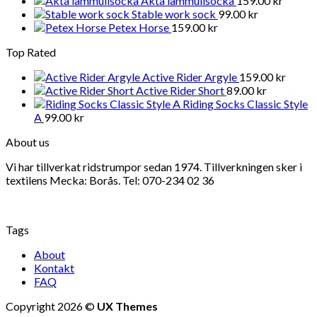
Äkta lammullsocka
159.00
kr
Stable work sock
99.00
kr
Petex Horse
159.00
kr
Top Rated
Active Rider Argyle
159.00
kr
Active Rider Short
89.00
kr
Riding Socks Classic Style
A
99.00
kr
About us
Vi har tillverkat ridstrumpor sedan 1974. Tillverkningen sker i
textilens Mecka: Borås. Tel: 070-234 02 36
Tags
About
Kontakt
FAQ
Copyright 2026 ©
UX Themes