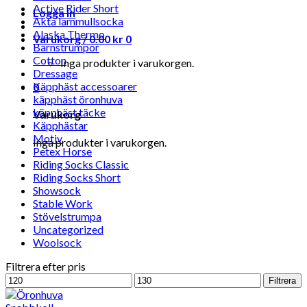
Active Rider Short
Logga in
Äkta lammullsocka
Alaska Thermo
Varukorg /
0.00
kr
0
Barnstrumpor
Cotton
Inga produkter i varukorgen.
Dressage
Käpphäst accessoarer
0
käpphäst öronhuva
käpphäst täcke
Varukorg
Käpphästar
Motiv
Inga produkter i varukorgen.
Petex Horse
Riding Socks Classic
Riding Socks Short
Showsock
Stable Work
Stövelstrumpa
Uncategorized
Woolsock
Filtrera efter pris
Min
Max
Filtrera
pris
pris