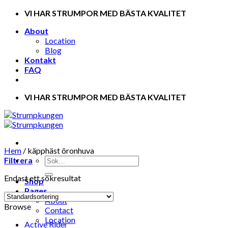
Skip
VI HAR STRUMPOR MED BÄSTA KVALITET
to
About
content
Location
Blog
Kontakt
FAQ
VI HAR STRUMPOR MED BÄSTA KVALITET
Hem
/
käpphäst öronhuva
Filtrera
Endast ett sökresultat
Shop
Pages
About
Browse
Contact
Location
Active Rider