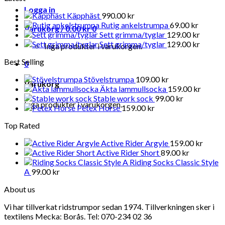
Logga in
Käpphäst
990.00
kr
Rutig ankelstrumpa
69.00
kr
Varukorg /
0.00
kr
0
Sett grimma/tyglar
129.00
kr
Sett grimma/tyglar
129.00
kr
Inga produkter i varukorgen.
Best Selling
0
Stövelstrumpa
109.00
kr
Varukorg
Äkta lammullsocka
159.00
kr
Stable work sock
99.00
kr
Inga produkter i varukorgen.
Petex Horse
159.00
kr
Top Rated
Active Rider Argyle
159.00
kr
Active Rider Short
89.00
kr
Riding Socks Classic Style
A
99.00
kr
About us
Vi har tillverkat ridstrumpor sedan 1974. Tillverkningen sker i
textilens Mecka: Borås. Tel: 070-234 02 36