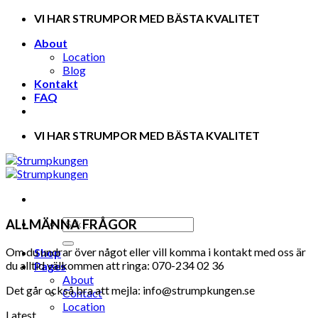
Skip
VI HAR STRUMPOR MED BÄSTA KVALITET
to
About
content
Location
Blog
Kontakt
FAQ
VI HAR STRUMPOR MED BÄSTA KVALITET
ALLMÄNNA FRÅGOR
Om du undrar över något eller vill komma i kontakt med oss är
Shop
du alltid välkommen att ringa: 070-234 02 36
Pages
About
Det går också bra att mejla: info@strumpkungen.se
Contact
Location
Latest