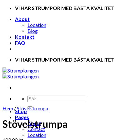
Skip
VI HAR STRUMPOR MED BÄSTA KVALITET
to
About
content
Location
Blog
Kontakt
FAQ
VI HAR STRUMPOR MED BÄSTA KVALITET
Hem
/
Stövelstrumpa
Shop
Pages
Stövelstrumpa
About
Contact
Location
109.00
kr