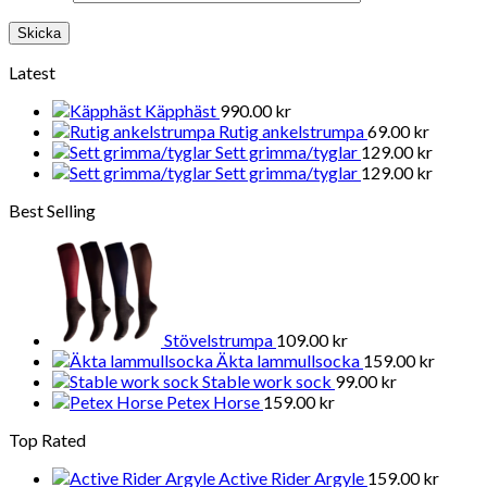
Latest
Käpphäst
990.00
kr
Rutig ankelstrumpa
69.00
kr
Sett grimma/tyglar
129.00
kr
Sett grimma/tyglar
129.00
kr
Best Selling
Stövelstrumpa
109.00
kr
Äkta lammullsocka
159.00
kr
Stable work sock
99.00
kr
Petex Horse
159.00
kr
Top Rated
Active Rider Argyle
159.00
kr