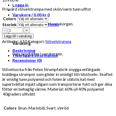
Logga in
Prisvärd stövelstrumpa med skön/varm tunn ullfot
Varukorg /
0.00
kr
0
Colors
Inga produkter i varukorgen.
Rensa
Storlek
Antal
0
Lägg till i varukorg
Artikelnr:
610
Kategori:
Stövelstrumpa
Varukorg
Beskrivning
Inga produkter i varukorgen.
Ytterligare information
Recensioner (0)
Stövelsocka från Petex Strumpfabrik snygga enfärgade
knälånga strumpor som glider in smidigt till ridstöveln- Skaftet
är smidig tunn polyamid och foten är slätstickat med
supertvättat mjukt ullgarn som transporterar fukt och ger dina
fötter en behaglig värme. Material: 60% ull 40% polyamid
40graders ulltvätt
Colors
Brun, Marinblå, Svart, vinröd