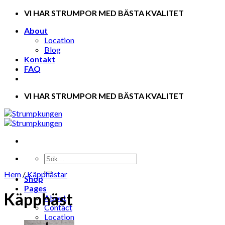
Skip
VI HAR STRUMPOR MED BÄSTA KVALITET
to
About
content
Location
Blog
Kontakt
FAQ
VI HAR STRUMPOR MED BÄSTA KVALITET
Hem
/
Käpphästar
Shop
Pages
Käpphäst
About
Contact
Location