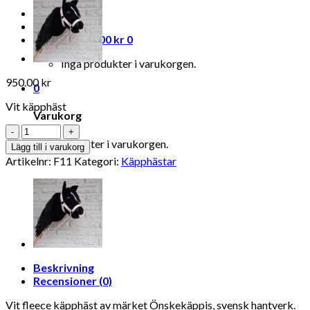
Logga in
Varukorg /
0.00
kr
0
Inga produkter i varukorgen.
950.00
kr
0
Vit käpphäst
Varukorg
Antal
Inga produkter i varukorgen.
Lägg till i varukorg
Artikelnr:
F11
Kategori:
Käpphästar
Beskrivning
Recensioner (0)
Vit fleece käpphäst av märket Önskekäppis, svensk hantverk.