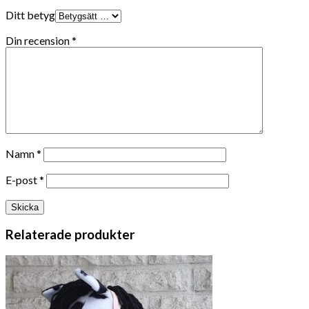
Ditt betyg
Din recension
*
Namn
*
E-post
*
Relaterade produkter