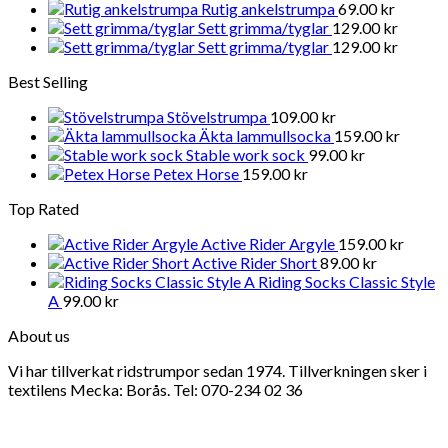
Rutig ankelstrumpa
69.00
kr
Sett grimma/tyglar
129.00
kr
Sett grimma/tyglar
129.00
kr
Best Selling
Stövelstrumpa
109.00
kr
Äkta lammullsocka
159.00
kr
Stable work sock
99.00
kr
Petex Horse
159.00
kr
Top Rated
Active Rider Argyle
159.00
kr
Active Rider Short
89.00
kr
Riding Socks Classic Style
A
99.00
kr
About us
Vi har tillverkat ridstrumpor sedan 1974. Tillverkningen sker i
textilens Mecka: Borås. Tel: 070-234 02 36