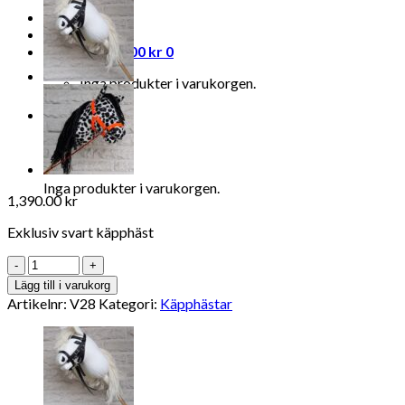
Logga in
Varukorg /
0.00
kr
0
Inga produkter i varukorgen.
0
Varukorg
Inga produkter i varukorgen.
1,390.00
kr
Exklusiv svart käpphäst
Antal
Lägg till i varukorg
Artikelnr:
V28
Kategori:
Käpphästar