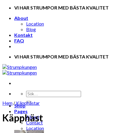
Skip
VI HAR STRUMPOR MED BÄSTA KVALITET
to
About
content
Location
Blog
Kontakt
FAQ
VI HAR STRUMPOR MED BÄSTA KVALITET
Hem
/
Käpphästar
Shop
Pages
Käpphäst
About
Contact
Location