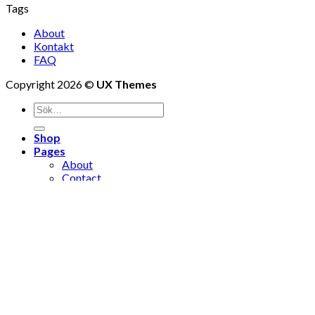
Tags
About
Kontakt
FAQ
Copyright 2026 ©
UX Themes
Shop
Pages
About
Contact
Location
Logga in
Newsletter
Logga in
Användarnamn eller e-postadress
*
Lösenord
*