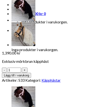
Logga in
Varukorg /
0.00
kr
0
Inga produkter i varukorgen.
0
Varukorg
Inga produkter i varukorgen.
1,390.00
kr
Exklusiv mörkbrun käpphäst
Antal
Lägg till i varukorg
Artikelnr:
S33
Kategori:
Käpphästar