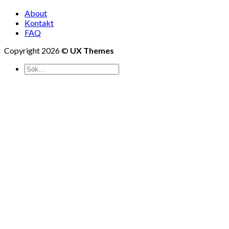
About
Kontakt
FAQ
Copyright 2026 ©
UX Themes
Shop
Pages
About
Contact
Location
Logga in
Newsletter
Logga in
Användarnamn eller e-postadress
*
Lösenord
*