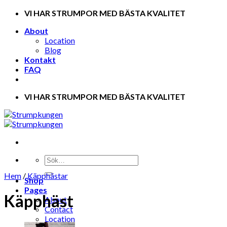
Skip
VI HAR STRUMPOR MED BÄSTA KVALITET
to
About
content
Location
Blog
Kontakt
FAQ
VI HAR STRUMPOR MED BÄSTA KVALITET
Hem
/
Käpphästar
Shop
Pages
Käpphäst
About
Contact
Location