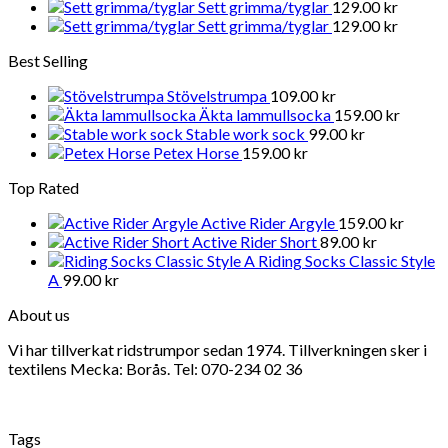
Sett grimma/tyglar
129.00
kr
Sett grimma/tyglar
129.00
kr
Best Selling
Stövelstrumpa
109.00
kr
Äkta lammullsocka
159.00
kr
Stable work sock
99.00
kr
Petex Horse
159.00
kr
Top Rated
Active Rider Argyle
159.00
kr
Active Rider Short
89.00
kr
Riding Socks Classic Style
A
99.00
kr
About us
Vi har tillverkat ridstrumpor sedan 1974. Tillverkningen sker i
textilens Mecka: Borås. Tel: 070-234 02 36
Tags