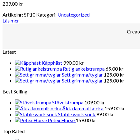
239.00
kr
Artikelnr:
SP10
Kategori:
Uncategorized
Läs mer
Create
Latest
Käpphäst
990.00
kr
Rutig ankelstrumpa
69.00
kr
Sett grimma/tyglar
129.00
kr
Sett grimma/tyglar
129.00
kr
Best Selling
Stövelstrumpa
109.00
kr
Äkta lammullsocka
159.00
kr
Stable work sock
99.00
kr
Petex Horse
159.00
kr
Top Rated