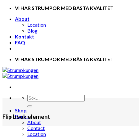
Skip
VI HAR STRUMPOR MED BÄSTA KVALITET
to
About
content
Location
Blog
Kontakt
FAQ
VI HAR STRUMPOR MED BÄSTA KVALITET
Shop
Flip book element
Pages
About
Contact
Location