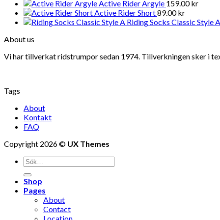
Active Rider Argyle
159.00
kr
Active Rider Short
89.00
kr
Riding Socks Classic Style 
About us
Vi har tillverkat ridstrumpor sedan 1974. Tillverkningen sker i t
Tags
About
Kontakt
FAQ
Copyright 2026 ©
UX Themes
Shop
Pages
About
Contact
Location