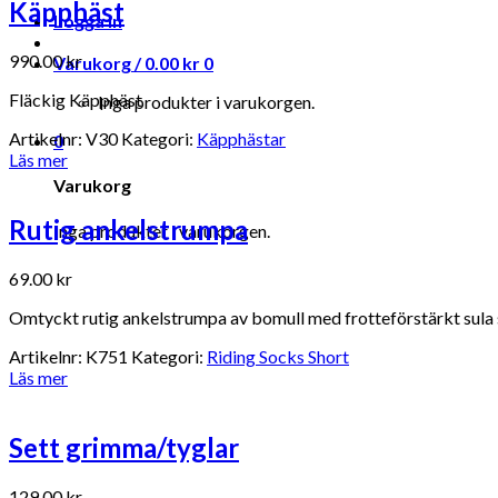
Käpphäst
Logga in
990.00
kr
Varukorg /
0.00
kr
0
Fläckig Käpphäst
Inga produkter i varukorgen.
Artikelnr:
V30
Kategori:
Käpphästar
0
Läs mer
Varukorg
Rutig ankelstrumpa
Inga produkter i varukorgen.
69.00
kr
Omtyckt rutig ankelstrumpa av bomull med frotteförstärkt sula s
Artikelnr:
K751
Kategori:
Riding Socks Short
Läs mer
Sett grimma/tyglar
129.00
kr