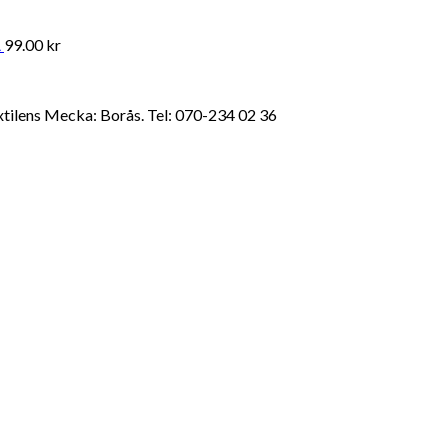
A
99.00
kr
extilens Mecka: Borås. Tel: 070-234 02 36