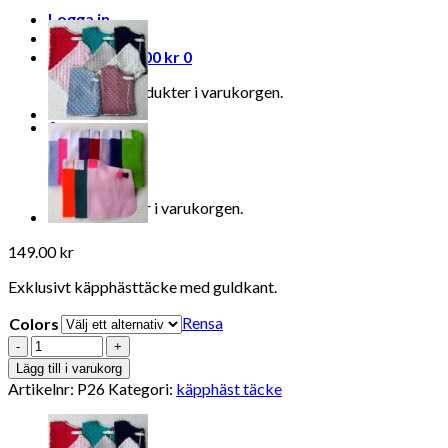
Logga in
Varukorg /
0.00
kr
0
Inga produkter i varukorgen.
0
Varukorg
Inga produkter i varukorgen.
149.00
kr
Exklusivt käpphästtäcke med guldkant.
Rensa
Colors
Antal
Lägg till i varukorg
Artikelnr:
P26
Kategori:
käpphäst täcke