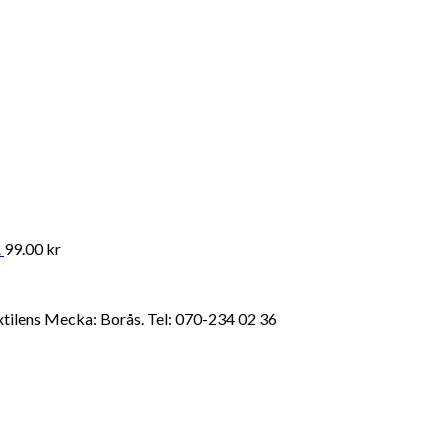
A
99.00
kr
extilens Mecka: Borås. Tel: 070-234 02 36