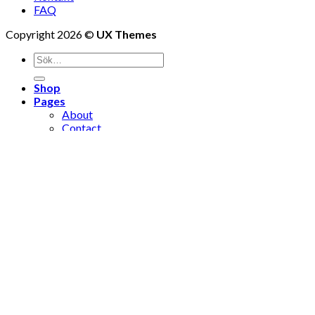
FAQ
Copyright 2026 ©
UX Themes
Shop
Pages
About
Contact
Location
Logga in
Newsletter
Logga in
Användarnamn eller e-postadress
*
Lösenord
*
Kom ihåg mig
Logga in