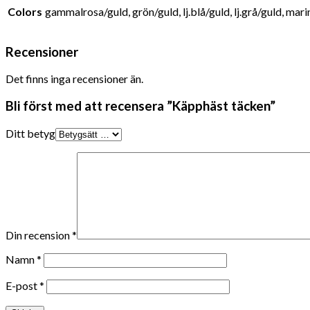
Colors
gammalrosa/guld, grön/guld, lj.blå/guld, lj.grå/guld, mari
Recensioner
Det finns inga recensioner än.
Bli först med att recensera ”Käpphäst täcken”
Ditt betyg
Din recension
*
Namn
*
E-post
*