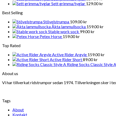
Sett grimma/tyglar
129.00
kr
Best Selling
Stövelstrumpa
109.00
kr
Äkta lammullsocka
159.00
kr
Stable work sock
99.00
kr
Petex Horse
159.00
kr
Top Rated
Active Rider Argyle
159.00
kr
Active Rider Short
89.00
kr
Riding Socks Classic Style 
About us
Vi har tillverkat ridstrumpor sedan 1974. Tillverkningen sker i t
Tags
About
Kontakt