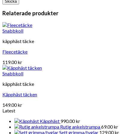
Relaterade produkter
Snabbkoll
käpphäst täcke
Fleecetäcke
119.00
kr
Snabbkoll
käpphäst täcke
Käpphäst täcken
149.00
kr
Latest
Käpphäst
990.00
kr
Rutig ankelstrumpa
69.00
kr
Sett grimma/tyglar
129.00
kr