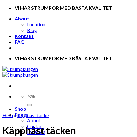
Skip
VI HAR STRUMPOR MED BÄSTA KVALITET
to
About
content
Location
Blog
Kontakt
FAQ
VI HAR STRUMPOR MED BÄSTA KVALITET
Shop
Pages
Hem
/
käpphäst täcke
About
Contact
Käpphäst täcken
Location