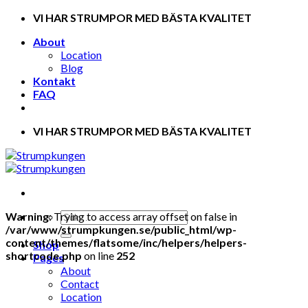
Skip
VI HAR STRUMPOR MED BÄSTA KVALITET
to
About
content
Location
Blog
Kontakt
FAQ
VI HAR STRUMPOR MED BÄSTA KVALITET
Warning
: Trying to access array offset on false in
/var/www/strumpkungen.se/public_html/wp-
content/themes/flatsome/inc/helpers/helpers-
Shop
shortcode.php
on line
252
Pages
About
Contact
Location