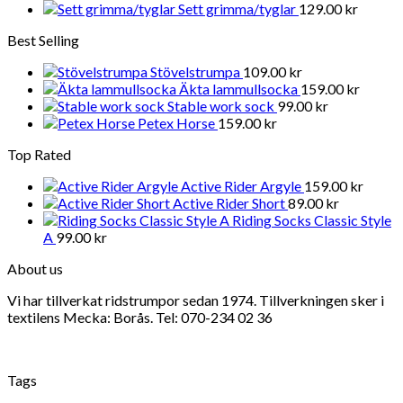
Sett grimma/tyglar
129.00
kr
Best Selling
Stövelstrumpa
109.00
kr
Äkta lammullsocka
159.00
kr
Stable work sock
99.00
kr
Petex Horse
159.00
kr
Top Rated
Active Rider Argyle
159.00
kr
Active Rider Short
89.00
kr
Riding Socks Classic Style
A
99.00
kr
About us
Vi har tillverkat ridstrumpor sedan 1974. Tillverkningen sker i
textilens Mecka: Borås. Tel: 070-234 02 36
Tags