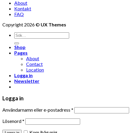
About
Kontakt
FAQ
Copyright 2026 ©
UX Themes
Shop
Pages
About
Contact
Location
Logga in
Newsletter
Logga in
Användarnamn eller e-postadress
*
Lösenord
*
Kom ihåg mig
Logga in