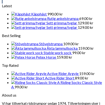
Latest
Käpphäst
990.00
kr
Rutig ankelstrumpa
69.00
kr
Sett grimma/tyglar
129.00
kr
Sett grimma/tyglar
129.00
kr
Best Selling
Stövelstrumpa
109.00
kr
Äkta lammullsocka
159.00
kr
Stable work sock
99.00
kr
Petex Horse
159.00
kr
Top Rated
Active Rider Argyle
159.00
kr
Active Rider Short
89.00
kr
Riding Socks Classic Style
A
99.00
kr
About us
Vi har tillverkat ridstrumpor sedan 1974. Tillverkningen sker i