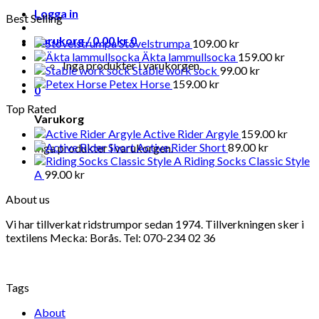
Logga in
Best Selling
Varukorg /
0.00
kr
0
Stövelstrumpa
109.00
kr
Äkta lammullsocka
159.00
kr
Inga produkter i varukorgen.
Stable work sock
99.00
kr
Petex Horse
159.00
kr
0
Top Rated
Varukorg
Active Rider Argyle
159.00
kr
Active Rider Short
89.00
kr
Inga produkter i varukorgen.
Riding Socks Classic Style
A
99.00
kr
About us
Vi har tillverkat ridstrumpor sedan 1974. Tillverkningen sker i
textilens Mecka: Borås. Tel: 070-234 02 36
Tags
About