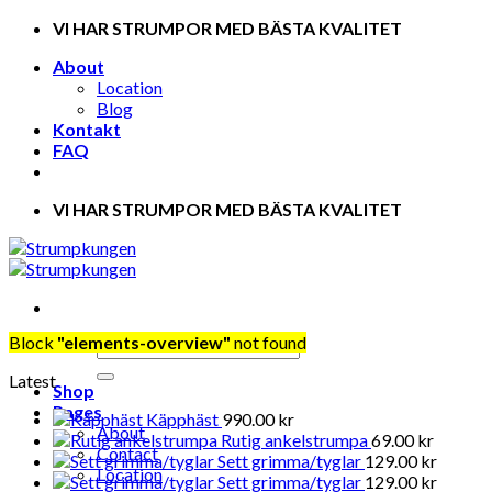
Skip
VI HAR STRUMPOR MED BÄSTA KVALITET
to
About
content
Location
Blog
Kontakt
FAQ
VI HAR STRUMPOR MED BÄSTA KVALITET
Block
"elements-overview"
not found
Latest
Shop
Pages
Käpphäst
990.00
kr
About
Rutig ankelstrumpa
69.00
kr
Contact
Sett grimma/tyglar
129.00
kr
Location
Sett grimma/tyglar
129.00
kr