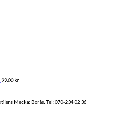
A
99.00
kr
extilens Mecka: Borås. Tel: 070-234 02 36