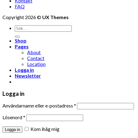
Kontakt
FAQ
Copyright 2026 ©
UX Themes
Shop
Pages
About
Contact
Location
Logga in
Newsletter
Logga in
Användarnamn eller e-postadress
*
Lösenord
*
Kom ihåg mig
Logga in