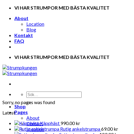
Skip
VI HAR STRUMPOR MED BÄSTA KVALITET
to
About
content
Location
Blog
Kontakt
FAQ
VI HAR STRUMPOR MED BÄSTA KVALITET
Sorry, no pages was found
Shop
Pages
Latest
About
Käpphäst
990.00
kr
Contact
Rutig ankelstrumpa
69.00
kr
Location