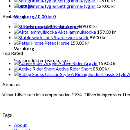
Sett grimma/tyglar
129.00
kr
Logga in
Sett grimma/tyglar
129.00
kr
Best Selling
Varukorg /
0.00
kr
0
Stövelstrumpa
109.00
kr
Inga produkter i varukorgen.
Äkta lammullsocka
159.00
kr
0
Stable work sock
99.00
kr
Petex Horse
159.00
kr
Varukorg
Top Rated
Inga produkter i varukorgen.
Active Rider Argyle
159.00
kr
Active Rider Short
89.00
kr
Riding Socks Classic Style 
About us
Vi har tillverkat ridstrumpor sedan 1974. Tillverkningen sker i t
Tags
About